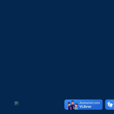
SOBRESP
Agronomia: Uma Das Carreiras
Mais Valorizadas Do Agronegócio
Brasileiro. Dê O Primeiro Passo Na
Faculdade Sobresp
19/02/2026