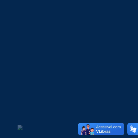
prática desde o início da graduação. A formação
prepara profissionais capazes de atuar de forma
estratégica, sustentável e inovadora, acompanhando
a evolução do setor e contribuindo diretamente para
o desenvolvimento econômico e ambiental da região.
Anterior
ANTERIOR
PRÓXIMO
Dieta Pós-Carnaval: mitos e verdades sobre dietas detox.
Gestão de pessoas na era digital: desafios e oportunidades para as organizações.
Mais Notícias
SOBRESP