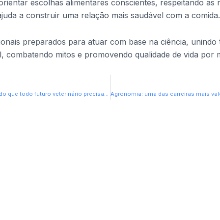
orientar escolhas alimentares conscientes, respeitando as
juda a construir uma relação mais saudável com a comida.
onais preparados para atuar com base na ciência, unindo t
l, combatendo mitos e promovendo qualidade de vida por m
Cinco curiosidades sobre animais silvestres do Cerrado que todo futuro veterinário precisa conhecer