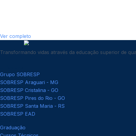
Ver completo
Transformando vidas através da educação superior de qual
Unidades
Grupo SOBRESP
SOBRESP Araguari - MG
SOBRESP Cristalina - GO
SOBRESP Pires do Rio - GO
SOBRESP Santa Maria - RS
SOBRESP EAD
Cursos
Graduação
Cursos Técnicos