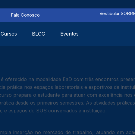
Vestibular SOBR
Fale Conosco
Cursos
BLOG
Eventos
oferecido na modalidade EaD com três encontros presencia
ia prática nos espaços laboratoriais e esportivos da institu
o curso prepara o estudante para atuar com excelência no
e prática desde os primeiros semestres. As atividades prát
o, e espaços do SUS conveniados à instituição.
mpla inserção no mercado de trabalho, atuando em acade