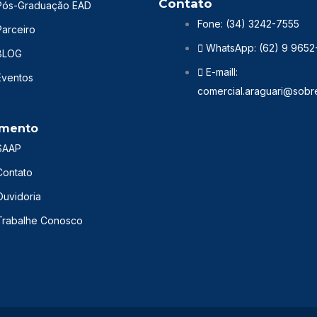
Contato
Pós-Graduação EAD
Fone: (34) 3242-7555
Parceiro
WhatsApp: (62) 9 9652
BLOG
E-maill:
Eventos
comercial.araguari@sobr
imento
SAAP
Contato
Ouvidoria
Trabalhe Conosco