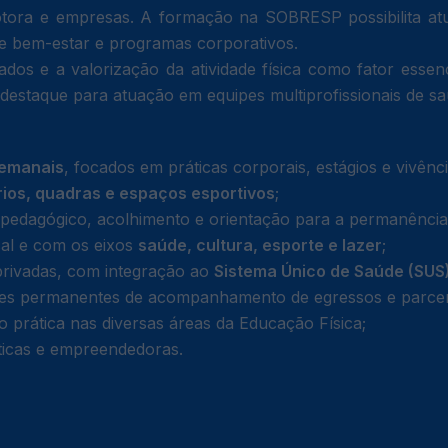
o motora e empresas. A formação na SOBRESP possibilita a
 de bem-estar e programas corporativos.
dos e a valorização da atividade física como fator essenc
destaque para atuação em equipes multiprofissionais de sa
semanais
, focados em práticas corporais, estágios e vivên
ios, quadras e espaços esportivos
;
opedagógico, acolhimento e orientação para a permanênci
cal e com os eixos
saúde, cultura, esporte e lazer
;
 privadas, com integração ao
Sistema Único de Saúde (SUS
es permanentes de acompanhamento de egressos e parce
 prática nas diversas áreas da Educação Física;
ticas e empreendedoras.