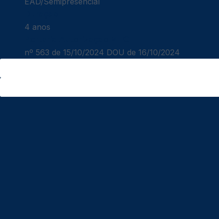
EAD/Semipresencial
Duração
4 anos
Portaria Autorização MEC
nº 563 de 15/10/2024 DOU de 16/10/2024