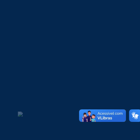
CURSOS
Reflexões Jurídicas Em “12
Homens E Uma Sentença”
24/06/2024
CURSOS
A Influência Das Teorias Clássicas
Na Administração Moderna
17/06/2024
NOTICIAS
Laboratórios Especializados E
Completos
10/06/2024