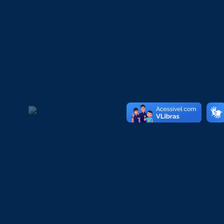
Transformando vidas através da educação superior de
qualidade. Mais de 20 anos de excelência acadêmica.
Unidades
Grupo SOBRESP
SOBRESP Araguari - MG
SOBRESP Cristalina - GO
SOBRESP Pires do Rio - GO
SOBRESP Santa Maria - RS
SOBRESP EAD