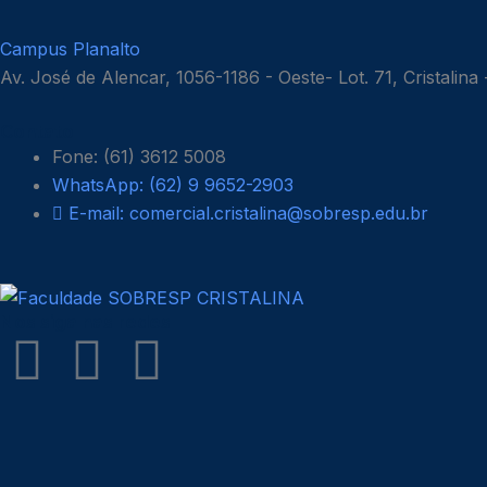
Campus Planalto
Av. José de Alencar, 1056-1186 - Oeste- Lot. 71, Cristalina
Contato
Fone: (61) 3612 5008
WhatsApp: (62) 9 9652-2903
E-mail: comercial.cristalina@sobresp.edu.br
Nos siga nas redes
F
I
Y
T
a
n
o
i
c
s
u
k