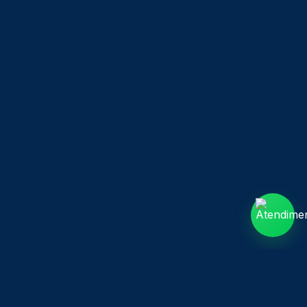
Dúvidas sobre cursos e matrícula
Secretaria Acadêmica
Informações Acadêmicas
Outros assuntos
Assuntos Administrativos