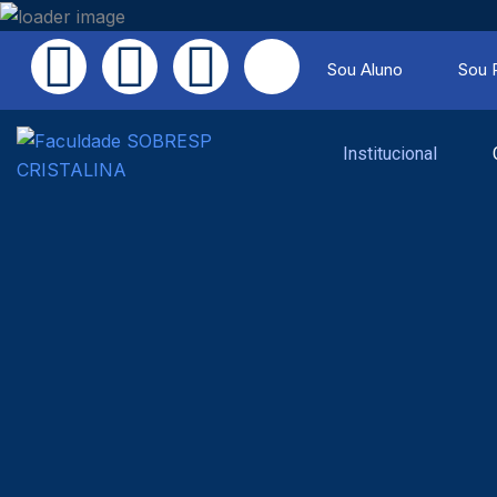
Ir
para
F
I
Y
T
Sou Aluno
Sou 
o
a
n
o
i
conteúdo
c
s
u
k
Institucional
e
t
t
t
b
a
u
o
o
g
b
k
o
r
e
k
a