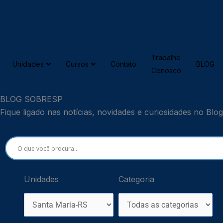
Ir
para
o
conteúdo
Trabalhe
Unidades
Cursos
Contato
BLOG
Conosco
BLOG SOBRESP
Fique ligado nas notícias, novidades e curiosidades no B
Unidades
Categoria