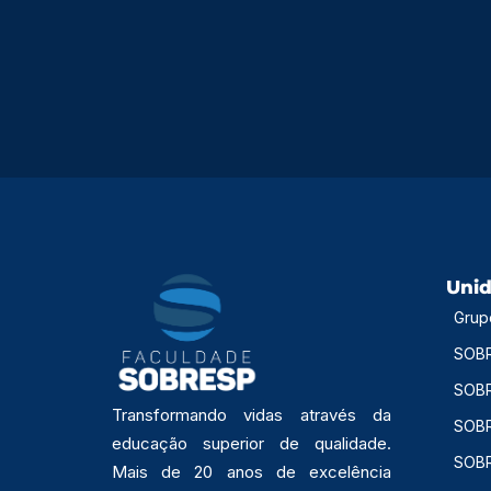
Noticias
Setembro Amarelo: Um chamado à ação para salvar vidas
02/09/2024
Uni
Grup
SOBR
SOBR
Transformando vidas através da
SOBR
educação superior de qualidade.
SOBR
Mais de 20 anos de excelência