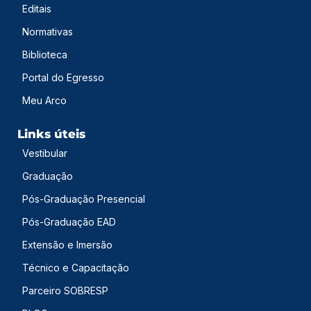
Editais
Atendimento
Normativas
Online agora
Biblioteca
Portal do Egresso
Olá! Sou a SARAH
Como posso te ajudar?
Meu Arco
02:03
Links úteis
Comercial
Vestibular
Dúvidas sobre cursos e matrícula
Graduação
Pós-Graduação Presencial
Secretaria Acadêmica
Pós-Graduação EAD
Informações Acadêmicas
Extensão e Imersão
Técnico e Capacitação
Clínica de Odontologia
Agendamento de Consulta
Parceiro SOBRESP