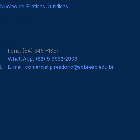
Núcleo de Práticas Jurídicas
Localização
Contato
Fone: (64) 3461-1891
WhatsApp: (62) 9 9652-2903
E-mail: comercial.piresdorio@sobresp.edu.br
Nos siga nas redes
F
I
Y
T
a
n
o
i
c
s
u
k